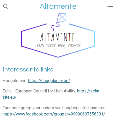
Altamente
Ga
direct
naar
de
hoofdinhoud
Interessante links
Hoogbloeier:
https://hoogbloeier.be/
Echa - European Council for High Ability:
https://echa-
site.eu/
Facebookgroep voor ouders van hoogbegaafde kinderen:
https://www.facebook.com/groups/499090607556331/